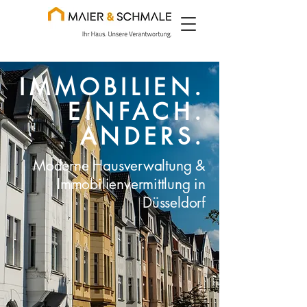
IMMOBILIEN.
EINFACH.
ANDERS.
Moderne Hausverwaltung &
Immobilienvermittlung in
Düsseldorf