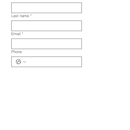
Last name
*
Email
*
Phone
Message
Absenden
phone:
0211 - 99543511
mobile: 0152 - 52689515